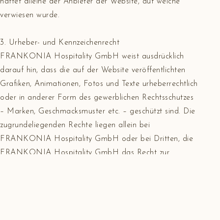
haftet alleine der Anbieter der Website, auf welche
verwiesen wurde.
3. Urheber- und Kennzeichenrecht
FRANKONIA Hospitality GmbH weist ausdrücklich
darauf hin, dass die auf der Website veröffentlichten
Grafiken, Animationen, Fotos und Texte urheberrechtlich
oder in anderer Form des gewerblichen Rechtsschutzes
– Marken, Geschmacksmuster etc. – geschützt sind. Die
zugrundeliegenden Rechte liegen allein bei
FRANKONIA Hospitality GmbH oder bei Dritten, die
FRANKONIA Hospitality GmbH das Recht zur
Veröffentlichung auf der Website eingeräumt haben.
Eine Vervielfältigung oder Verwendung dieser Grafiken,
Animationen, Fotos und Texte in anderen elektronischen
oder gedruckten Publikationen ist nicht gestattet, es sei